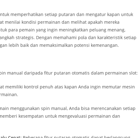
tuk memperhatikan setiap putaran dan mengatur kapan untuk
at menilai kondisi permainan dan melihat apakah mereka
ntuk para pemain yang ingin meningkatkan peluang menang,
angkah strategis. Dengan memahami pola dan karakteristik setiap
gan lebih baik dan memaksimalkan potensi kemenangan.
n manual daripada fitur putaran otomatis dalam permainan slot:
t memiliki kontrol penuh atas kapan Anda ingin memutar mesin
ermainan.
main menggunakan spin manual, Anda bisa merencanakan setiap
i memberi kesempatan untuk mengevaluasi permainan dan
alu Cepat:
Beberapa fitur putaran otomatis dapat berlangsung