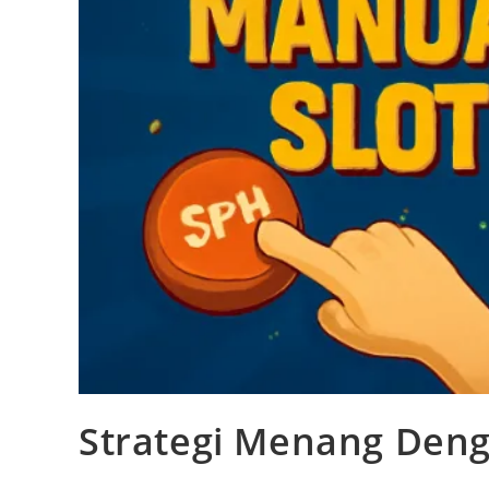
Strategi Menang Deng