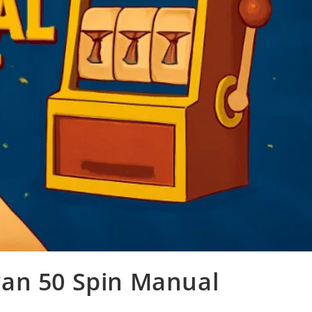
an 50 Spin Manual