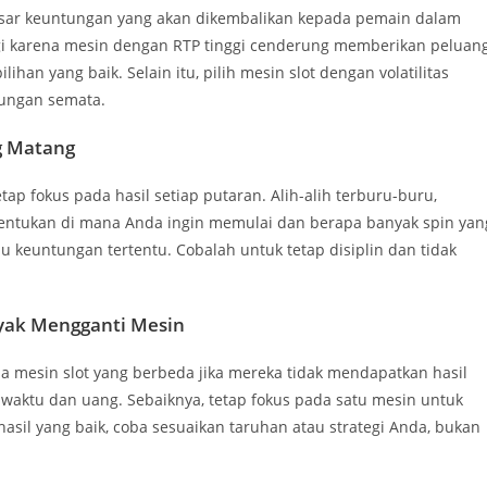
sar keuntungan yang akan dikembalikan kepada pemain dalam
nggi karena mesin dengan RTP tinggi cenderung memberikan peluan
ihan yang baik. Selain itu, pilih mesin slot dengan volatilitas
ungan semata.
g Matang
p fokus pada hasil setiap putaran. Alih-alih terburu-buru,
Tentukan di mana Anda ingin memulai dan berapa banyak spin yan
keuntungan tertentu. Cobalah untuk tetap disiplin dan tidak
nyak Mengganti Mesin
 mesin slot yang berbeda jika mereka tidak mendapatkan hasil
 waktu dan uang. Sebaiknya, tetap fokus pada satu mesin untuk
asil yang baik, coba sesuaikan taruhan atau strategi Anda, bukan