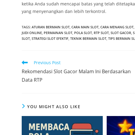
ketika Anda sudah mencapai batas yang telah ditetap
yang menyenangkan dan lebih terkontrol.
TAGS
:
ATURAN BERMAIN SLOT
,
CARA MAIN SLOT
,
CARA MENANG SLOT
,
JUDI ONLINE
,
PERMAINAN SLOT
,
POLA SLOT
,
RTP SLOT
,
SLOT GACOR
,
S
SLOT
,
STRATEGI SLOT EFEKTIF
,
TEKNIK BERMAIN SLOT
,
TIPS BERMAIN S
Read
Previous Post
more
Rekomendasi Slot Gacor Malam Ini Berdasarkan
articles
Data RTP
YOU MIGHT ALSO LIKE