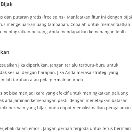
 Bijak
dan putaran gratis (free spins). Manfaatkan fitur ini dengan bija
rus mengeluarkan uang tambahan. Cobalah untuk memanfaatkan
tuk meningkatkan peluang Anda mendapatkan kemenangan lebih
ukan
esuaikan jika diperlukan. Jangan terlalu terburu-buru untuk
idak sesuai dengan harapan. Jika Anda merasa strategi yang
 jumlah taruhan atau pola permainan Anda.
slot
bisa menjadi cara yang efektif untuk meningkatkan peluang
ak ada jaminan kemenangan pasti, dengan menetapkan batasan
eknik bermain yang bijak, Anda dapat memaksimalkan pengalaman
 terjebak dalam emosi. Jangan pernah tergoda untuk terus bermain