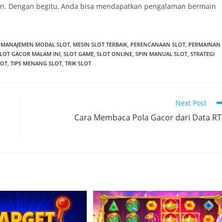
kan. Dengan begitu, Anda bisa mendapatkan pengalaman bermain
MANAJEMEN MODAL SLOT
,
MESIN SLOT TERBAIK
,
PERENCANAAN SLOT
,
PERMAINAN
LOT GACOR MALAM INI
,
SLOT GAME
,
SLOT ONLINE
,
SPIN MANUAL SLOT
,
STRATEGI
LOT
,
TIPS MENANG SLOT
,
TRIK SLOT
Next Post
Cara Membaca Pola Gacor dari Data R