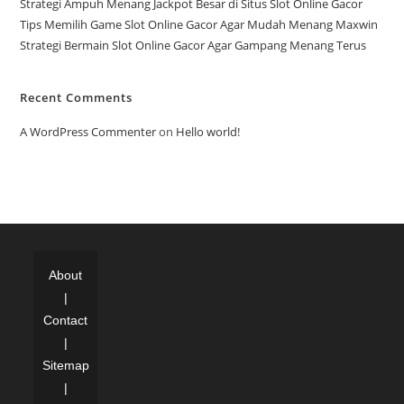
Strategi Ampuh Menang Jackpot Besar di Situs Slot Online Gacor
Tips Memilih Game Slot Online Gacor Agar Mudah Menang Maxwin
Strategi Bermain Slot Online Gacor Agar Gampang Menang Terus
Recent Comments
A WordPress Commenter
on
Hello world!
About
|
Contact
|
Sitemap
|