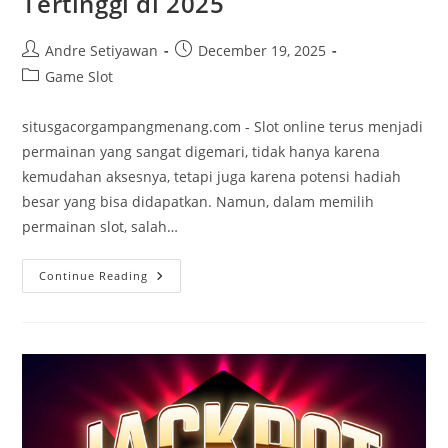
Tertinggi di 2025
Post
Post
Andre Setiyawan
December 19, 2025
author:
published:
Post
Game Slot
category:
situsgacorgampangmenang.com - Slot online terus menjadi
permainan yang sangat digemari, tidak hanya karena
kemudahan aksesnya, tetapi juga karena potensi hadiah
besar yang bisa didapatkan. Namun, dalam memilih
permainan slot, salah…
5
Continue Reading
Game
Slot
Online
Dengan
RTP
Tertinggi
Di
2025