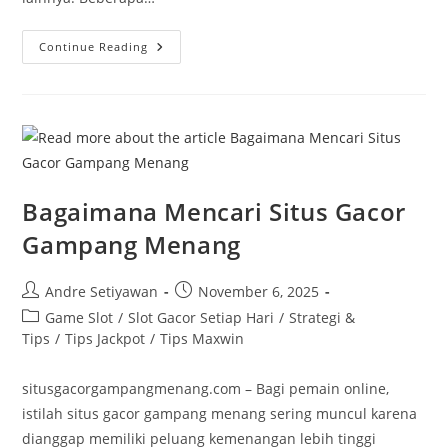
Benarkah
Continue Reading
Ada
Situs
Slot
Yang
Selalu
Gacor?
Ini
Faktanya
Bagaimana Mencari Situs Gacor
Gampang Menang
Post
Post
Andre Setiyawan
November 6, 2025
author:
published:
Post
Game Slot
/
Slot Gacor Setiap Hari
/
Strategi &
category:
Tips
/
Tips Jackpot
/
Tips Maxwin
situsgacorgampangmenang.com – Bagi pemain online,
istilah situs gacor gampang menang sering muncul karena
dianggap memiliki peluang kemenangan lebih tinggi