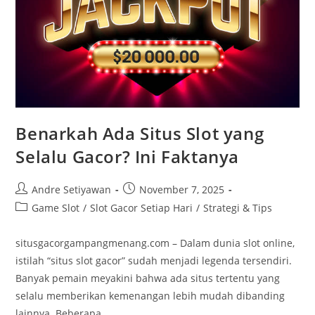
Benarkah Ada Situs Slot yang
Selalu Gacor? Ini Faktanya
Post
Post
Andre Setiyawan
November 7, 2025
author:
published:
Post
Game Slot
/
Slot Gacor Setiap Hari
/
Strategi & Tips
category:
situsgacorgampangmenang.com – Dalam dunia slot online,
istilah “situs slot gacor” sudah menjadi legenda tersendiri.
Banyak pemain meyakini bahwa ada situs tertentu yang
selalu memberikan kemenangan lebih mudah dibanding
lainnya. Beberapa…