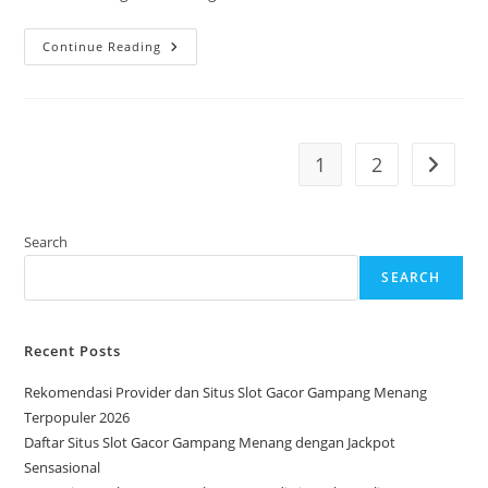
Cara
Continue Reading
Mengatur
Keuangan
Saat
Bermain
Game
Slot
1
2
Go to t
Search
SEARCH
Recent Posts
Rekomendasi Provider dan Situs Slot Gacor Gampang Menang
Terpopuler 2026
Daftar Situs Slot Gacor Gampang Menang dengan Jackpot
Sensasional