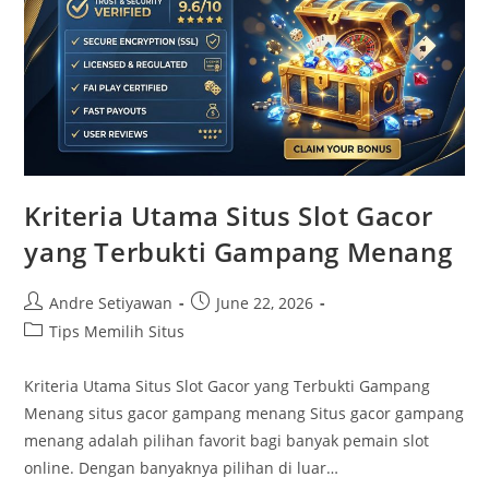
Kriteria Utama Situs Slot Gacor
yang Terbukti Gampang Menang
Post
Post
Andre Setiyawan
June 22, 2026
author:
published:
Post
Tips Memilih Situs
category:
Kriteria Utama Situs Slot Gacor yang Terbukti Gampang
Menang situs gacor gampang menang Situs gacor gampang
menang adalah pilihan favorit bagi banyak pemain slot
online. Dengan banyaknya pilihan di luar…