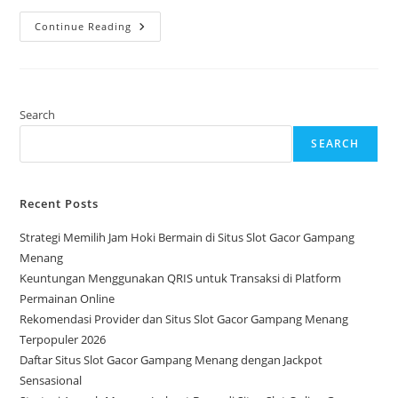
Kriteria
Continue Reading
Utama
Situs
Slot
Gacor
Yang
Terbukti
Gampang
Search
Menang
SEARCH
Recent Posts
Strategi Memilih Jam Hoki Bermain di Situs Slot Gacor Gampang
Menang
Keuntungan Menggunakan QRIS untuk Transaksi di Platform
Permainan Online
Rekomendasi Provider dan Situs Slot Gacor Gampang Menang
Terpopuler 2026
Daftar Situs Slot Gacor Gampang Menang dengan Jackpot
Sensasional