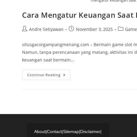
Cara Mengatur Keuangan Saat 
Post
Post
Post
Andre Setiyawan
November 3, 2025
Game 
author:
published:
category:
situsgacorgampangmenang.com – Bermain game slot 
Namun, tanpa perencanaan yang matang, aktivitas ini
keuangan saat bermain…
Cara
Continue Reading
Mengatur
Keuangan
Saat
Bermain
Game
Slot
About
|
Contact
|
Sitemap
|
Disclaimer
|