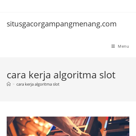
Skip
to
content
situsgacorgampangmenang.com
Menu
cara kerja algoritma slot
>
cara kerja algoritma slot