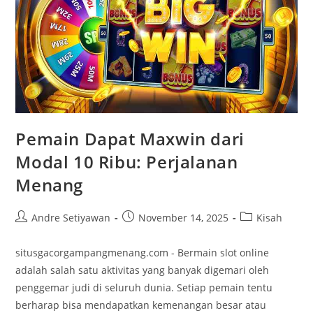
Pemain Dapat Maxwin dari
Modal 10 Ribu: Perjalanan
Menang
Post
Post
Post
Andre Setiyawan
November 14, 2025
Kisah
author:
published:
category:
situsgacorgampangmenang.com - Bermain slot online
adalah salah satu aktivitas yang banyak digemari oleh
penggemar judi di seluruh dunia. Setiap pemain tentu
berharap bisa mendapatkan kemenangan besar atau