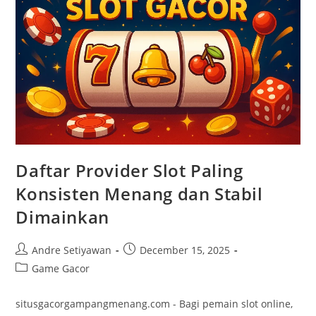
Daftar Provider Slot Paling
Konsisten Menang dan Stabil
Dimainkan
Post
Post
Andre Setiyawan
December 15, 2025
author:
published:
Post
Game Gacor
category:
situsgacorgampangmenang.com - Bagi pemain slot online,