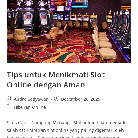
Tips untuk Menikmati Slot
Online dengan Aman
Post
Post
Andre Setiyawan
December 26, 2025
author:
published:
Post
Hiburan Online
category:
Situs Gacor Gampang Menang - Slot online telah menjadi
salah satu hiburan slot online yang paling digemari oleh
banyak orang. Dengan berbagai jenis permainan yang