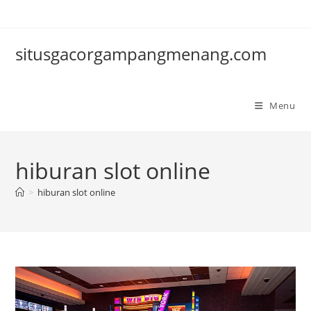
Skip
to
content
situsgacorgampangmenang.com
Menu
hiburan slot online
>
hiburan slot online