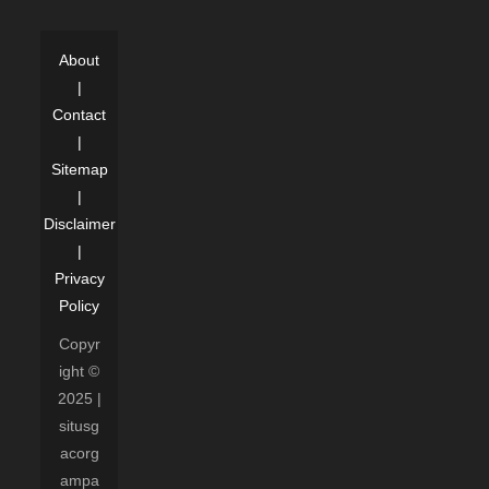
About
|
Contact
|
Sitemap
|
Disclaimer
|
Privacy
Policy
Copyr
ight ©
2025 |
situsg
acorg
ampa