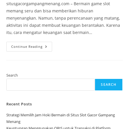
situsgacorgampangmenang.com – Bermain game slot
memang seru dan bisa memberikan hiburan
menyenangkan. Namun, tanpa perencanaan yang matang,
aktivitas ini dapat membuat keuangan berantakan. Karena
itu, cara mengatur keuangan saat bermain…
Cara
Continue Reading
Mengatur
Keuangan
Saat
Bermain
Game
Slot
Search
SEARCH
Recent Posts
Strategi Memilih Jam Hoki Bermain di Situs Slot Gacor Gampang
Menang
Keuntungan Menggunakan QRIS untuk Transaksi di Platform