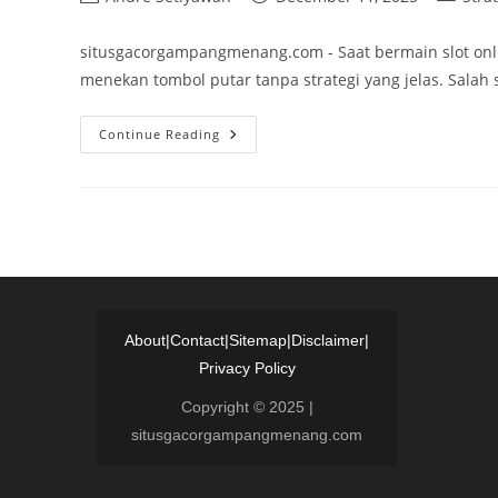
author:
published:
category
situsgacorgampangmenang.com - Saat bermain slot on
menekan tombol putar tanpa strategi yang jelas. Sala
Tips
Continue Reading
Mengatur
Target
Kemenangan
Harian
About
|
Contact
|
Sitemap
|
Disclaimer
|
Privacy Policy
Copyright © 2025 |
situsgacorgampangmenang.com