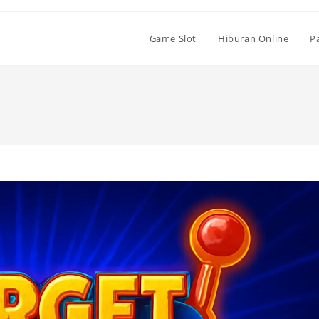
Game Slot
Hiburan Online
P