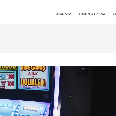
Game Slot
Hiburan Online
P