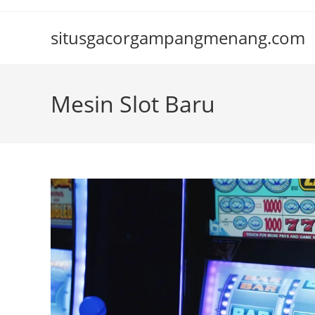
Skip
to
situsgacorgampangmenang.com
content
Mesin Slot Baru