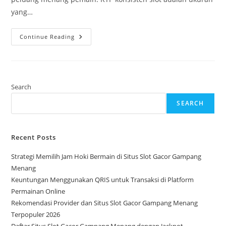
yang…
Game
Continue Reading
Dengan
Konsistensi
RTP
Selama
30
Hari
Search
SEARCH
Recent Posts
Strategi Memilih Jam Hoki Bermain di Situs Slot Gacor Gampang
Menang
Keuntungan Menggunakan QRIS untuk Transaksi di Platform
Permainan Online
Rekomendasi Provider dan Situs Slot Gacor Gampang Menang
Terpopuler 2026
Daftar Situs Slot Gacor Gampang Menang dengan Jackpot