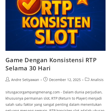
Game Dengan Konsistensi RTP
Selama 30 Hari
Post
Post
Post
Andre Setiyawan
December 12, 2025
Analisis
author:
published:
category:
situsgacorgampangmenang.com - Dalam dunia perjudian,
khususnya permainan slot, RTP (Return to Player) menjadi
salah satu faktor yang sangat penting dalam menentukan
peluang menang pemain. RTP konsisten slot adalah ukuran