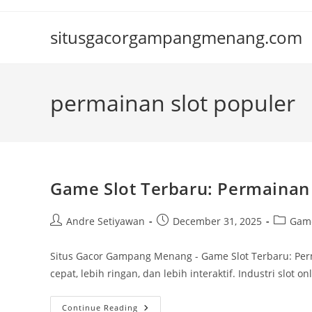
Skip
to
situsgacorgampangmenang.com
content
permainan slot populer
Game Slot Terbaru: Permainan 
Post
Post
Post
Andre Setiyawan
December 31, 2025
Game
author:
published:
category
Situs Gacor Gampang Menang - Game Slot Terbaru: Per
cepat, lebih ringan, dan lebih interaktif. Industri slot 
Game
Continue Reading