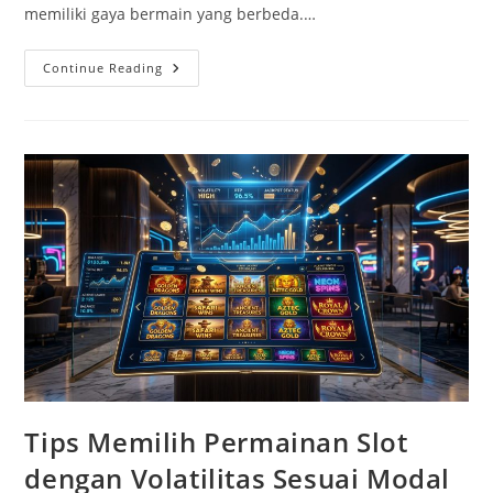
memiliki gaya bermain yang berbeda.…
Panduan
Continue Reading
Memilih
Provider
Slot
Favorit
Berdasarkan
Gaya
Bermain
Tips Memilih Permainan Slot
dengan Volatilitas Sesuai Modal