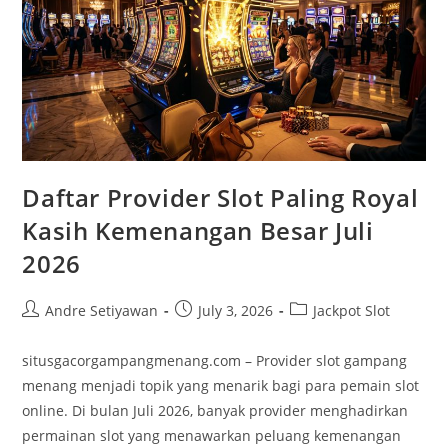
Daftar Provider Slot Paling Royal
Kasih Kemenangan Besar Juli
2026
Post
Post
Post
Andre Setiyawan
July 3, 2026
Jackpot Slot
author:
published:
category:
situsgacorgampangmenang.com – Provider slot gampang
menang menjadi topik yang menarik bagi para pemain slot
online. Di bulan Juli 2026, banyak provider menghadirkan
permainan slot yang menawarkan peluang kemenangan