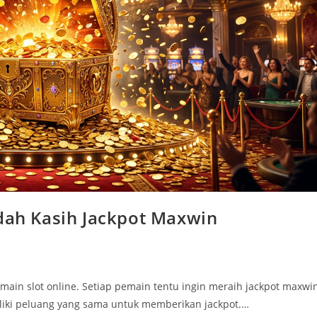
udah Kasih Jackpot Maxwin
main slot online. Setiap pemain tentu ingin meraih jackpot maxwi
iki peluang yang sama untuk memberikan jackpot.…