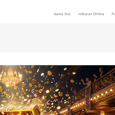
Game Slot
Hiburan Online
P