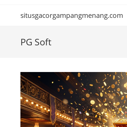
Skip
to
situsgacorgampangmenang.com
content
PG Soft