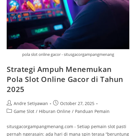
pola slot online gacor - situsgacorgampangmenang
Strategi Ampuh Menemukan
Pola Slot Online Gacor di Tahun
2025
Post
Post
Andre Setiyawan
October 27, 2025
author:
published:
Post
Game Slot
/
Hiburan Online
/
Panduan Pemain
category:
situsgacorgampangmenang.com - Setiap pemain slot pasti
pernah ngerasain: ada hari di mana spin terasa “beruntung