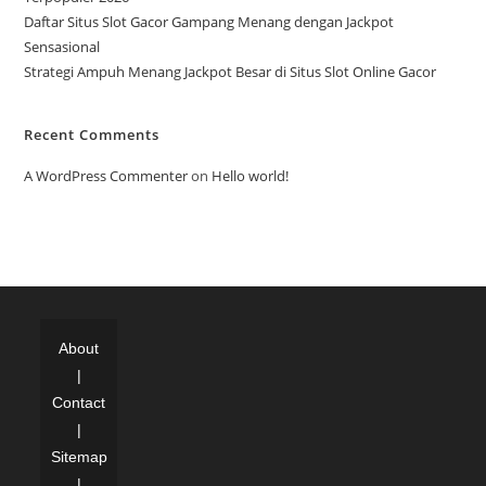
Daftar Situs Slot Gacor Gampang Menang dengan Jackpot
Sensasional
Strategi Ampuh Menang Jackpot Besar di Situs Slot Online Gacor
Recent Comments
A WordPress Commenter
on
Hello world!
About
|
Contact
|
Sitemap
|