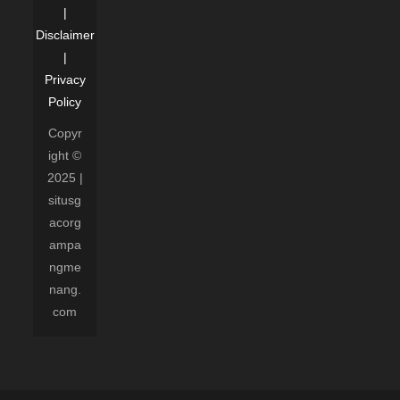
|
Disclaimer
|
Privacy
Policy
Copyr
ight ©
2025 |
situsg
acorg
ampa
ngme
nang.
com