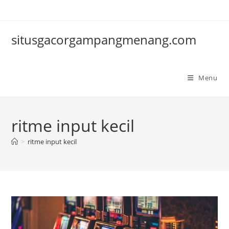
Skip
to
content
situsgacorgampangmenang.com
Menu
ritme input kecil
>
ritme input kecil