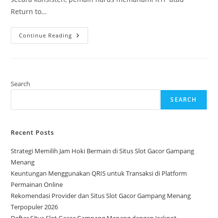
Return to…
Cara
Continue Reading
Membaca
Pola
Gacor
Dari
Data
RTP
Search
SEARCH
Recent Posts
Strategi Memilih Jam Hoki Bermain di Situs Slot Gacor Gampang
Menang
Keuntungan Menggunakan QRIS untuk Transaksi di Platform
Permainan Online
Rekomendasi Provider dan Situs Slot Gacor Gampang Menang
Terpopuler 2026
Daftar Situs Slot Gacor Gampang Menang dengan Jackpot