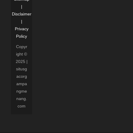
|
Disclaimer
|
Privacy
Policy
Copyr
ight ©
2025 |
situsg
acorg
ampa
ngme
nang.
com