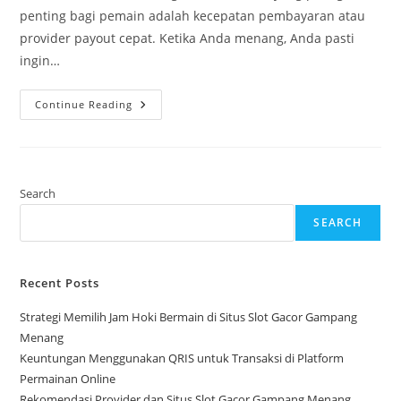
penting bagi pemain adalah kecepatan pembayaran atau
provider payout cepat. Ketika Anda menang, Anda pasti
ingin…
Data
Continue Reading
Provider
Dengan
Pembayaran
Paling
Cepat:
Pilihan
Terbaik
Search
Untuk
Pengalaman
SEARCH
Bermain
Anda
Recent Posts
Strategi Memilih Jam Hoki Bermain di Situs Slot Gacor Gampang
Menang
Keuntungan Menggunakan QRIS untuk Transaksi di Platform
Permainan Online
Rekomendasi Provider dan Situs Slot Gacor Gampang Menang