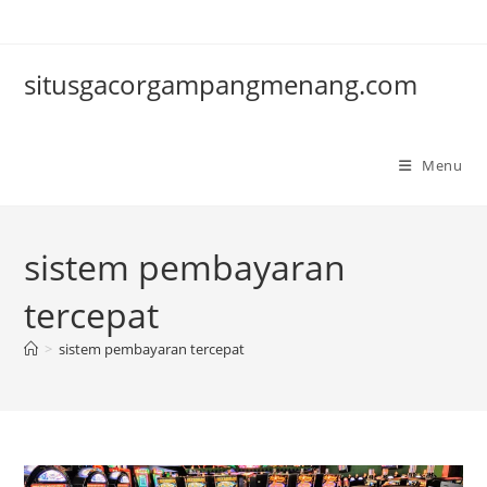
Skip
to
content
situsgacorgampangmenang.com
Menu
sistem pembayaran
tercepat
>
sistem pembayaran tercepat