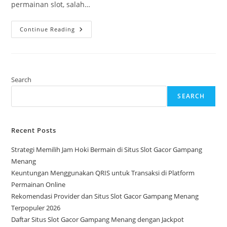
permainan slot, salah…
5
Continue Reading
Game
Slot
Online
Dengan
RTP
Tertinggi
Di
Search
2025
SEARCH
Recent Posts
Strategi Memilih Jam Hoki Bermain di Situs Slot Gacor Gampang
Menang
Keuntungan Menggunakan QRIS untuk Transaksi di Platform
Permainan Online
Rekomendasi Provider dan Situs Slot Gacor Gampang Menang
Terpopuler 2026
Daftar Situs Slot Gacor Gampang Menang dengan Jackpot