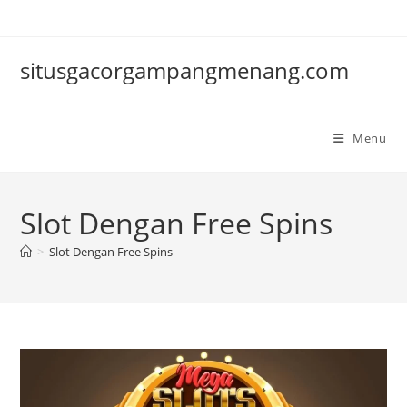
Skip
to
content
situsgacorgampangmenang.com
Menu
Slot Dengan Free Spins
>
Slot Dengan Free Spins