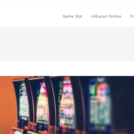
Game Slot
Hiburan Online
P