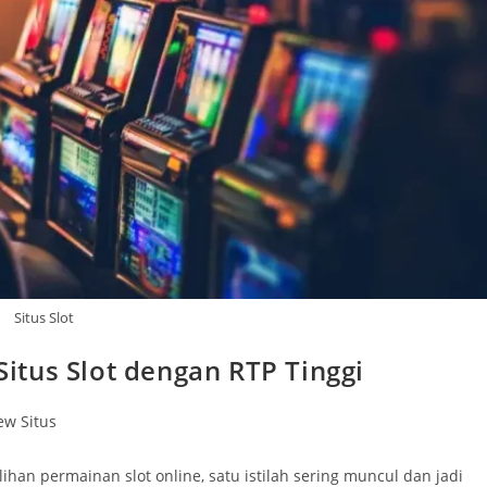
Situs Slot
tus Slot dengan RTP Tinggi
ew Situs
:
han permainan slot online, satu istilah sering muncul dan jadi