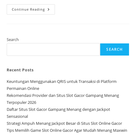
Review
Continue Reading
Update
Server
Link
Situs
Gacor
Paling
Responsif
Search
SEARCH
Recent Posts
Keuntungan Menggunakan QRIS untuk Transaksi di Platform
Permainan Online
Rekomendasi Provider dan Situs Slot Gacor Gampang Menang
Terpopuler 2026
Daftar Situs Slot Gacor Gampang Menang dengan Jackpot
Sensasional
Strategi Ampuh Menang Jackpot Besar di Situs Slot Online Gacor
Tips Memilih Game Slot Online Gacor Agar Mudah Menang Maxwin