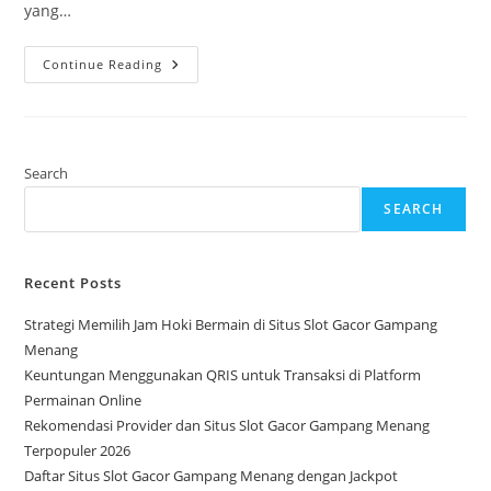
yang…
5
Continue Reading
Game
Slot
Online
Terbaik
Untuk
Hiburan
Tanpa
Search
Batas
SEARCH
Recent Posts
Strategi Memilih Jam Hoki Bermain di Situs Slot Gacor Gampang
Menang
Keuntungan Menggunakan QRIS untuk Transaksi di Platform
Permainan Online
Rekomendasi Provider dan Situs Slot Gacor Gampang Menang
Terpopuler 2026
Daftar Situs Slot Gacor Gampang Menang dengan Jackpot