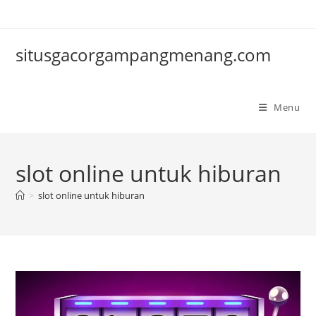
Skip
to
content
situsgacorgampangmenang.com
Menu
slot online untuk hiburan
>
slot online untuk hiburan