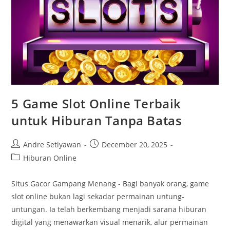
5 Game Slot Online Terbaik
untuk Hiburan Tanpa Batas
Post
Post
Andre Setiyawan
December 20, 2025
author:
published:
Post
Hiburan Online
category:
Situs Gacor Gampang Menang - Bagi banyak orang, game
slot online bukan lagi sekadar permainan untung-
untungan. Ia telah berkembang menjadi sarana hiburan
digital yang menawarkan visual menarik, alur permainan