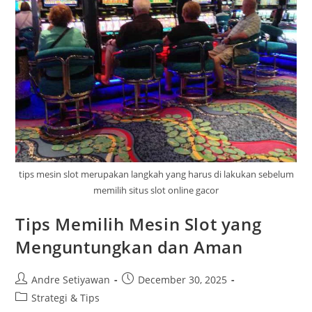
tips mesin slot merupakan langkah yang harus di lakukan sebelum
memilih situs slot online gacor
Tips Memilih Mesin Slot yang
Menguntungkan dan Aman
Post
Post
Andre Setiyawan
December 30, 2025
author:
published:
Post
Strategi & Tips
category: