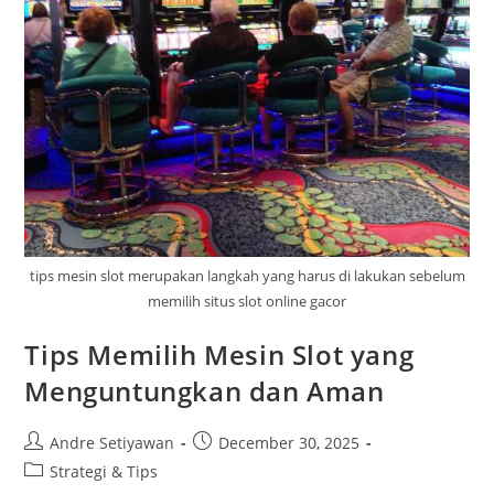
tips mesin slot merupakan langkah yang harus di lakukan sebelum
memilih situs slot online gacor
Tips Memilih Mesin Slot yang
Menguntungkan dan Aman
Post
Post
Andre Setiyawan
December 30, 2025
author:
published:
Post
Strategi & Tips
category: