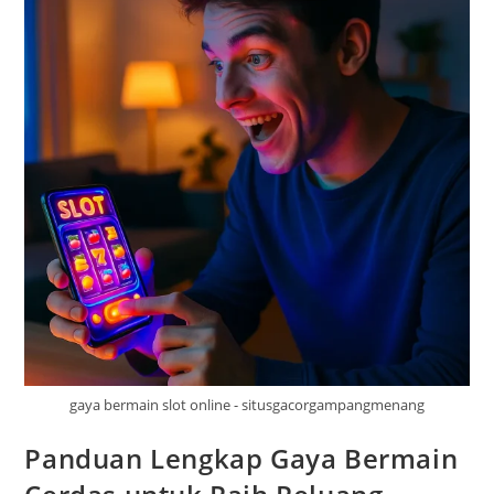
gaya bermain slot online - situsgacorgampangmenang
Panduan Lengkap Gaya Bermain