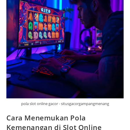
pola slot online gacor - situsgacorgampangmenang
Cara Menemukan Pola
Kemenangan di Slot Online