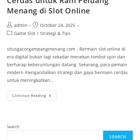
Cerdas untuk Raih Peluang
Menang di Slot Online
Post
Post
admin
October 24, 2025
author:
published:
Post
Game Slot
/
Strategi & Tips
category:
situsgacorgampangmenang.com - Bermain slot online di
era digital bukan lagi sekadar menekan tombol spin dan
berharap keberuntungan datang. Sekarang, para pemain
modern mengandalkan strategi dan gaya bermain cerdas
untuk meningkatkan…
Panduan
Continue Reading
Lengkap
Gaya
Bermain
Cerdas
Untuk
Raih
Peluang
Search
Menang
Di
SEARCH
Slot