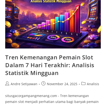
Tren Kemenangan Pemain Slot
Dalam 7 Hari Terakhir: Analisis
Statistik Mingguan
Post
Post
Post
Andre Setiyawan
November 24, 2025
Analisis
author:
published:
category:
situsgacorgampangmenang.com - Tren kemenangan
pemain slot menjadi perhatian utama bagi banyak pemain