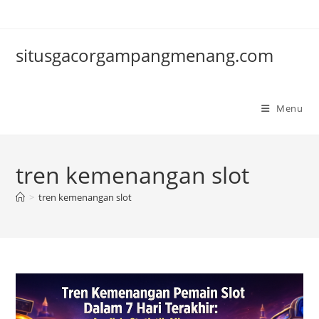
Skip
to
content
situsgacorgampangmenang.com
Menu
tren kemenangan slot
>
tren kemenangan slot