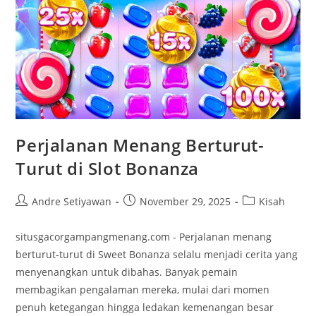
Perjalanan Menang Berturut-
Turut di Slot Bonanza
Post
Post
Post
Andre Setiyawan
November 29, 2025
Kisah
author:
published:
category:
situsgacorgampangmenang.com - Perjalanan menang
berturut-turut di Sweet Bonanza selalu menjadi cerita yang
menyenangkan untuk dibahas. Banyak pemain
membagikan pengalaman mereka, mulai dari momen
penuh ketegangan hingga ledakan kemenangan besar