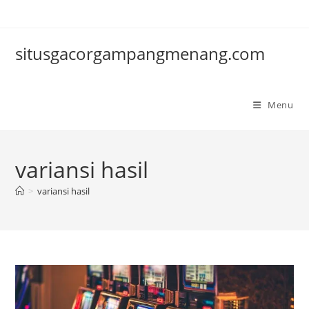
Skip
to
content
situsgacorgampangmenang.com
Menu
variansi hasil
>
variansi hasil