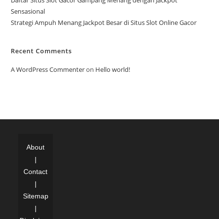
Sensasional
Strategi Ampuh Menang Jackpot Besar di Situs Slot Online Gacor
Recent Comments
A WordPress Commenter
on
Hello world!
About
|
Contact
|
Sitemap
|