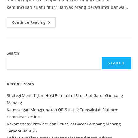
kemunculan suatu fitur? Banyak orang berasumsi bahwa…
Hubungan
Continue Reading
Antara
Bet
Kecil
Dan
Frekuensi
Scatter
Search
SEARCH
Recent Posts
Strategi Memilih Jam Hoki Bermain di Situs Slot Gacor Gampang
Menang
Keuntungan Menggunakan QRIS untuk Transaksi di Platform
Permainan Online
Rekomendasi Provider dan Situs Slot Gacor Gampang Menang
Terpopuler 2026
Daftar Situs Slot Gacor Gampang Menang dengan Jackpot