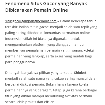
Fenomena Situs Gacor yang Banyak
Dibicarakan Pemain Online
situsgacorgampangmenang.com
– Dalam beberapa tahun
terakhir, istilah “situs gacor” menjadi salah satu topik yang
paling sering dibahas di komunitas permainan online
Indonesia. Istilah ini biasanya digunakan untuk
menggambarkan platform yang dianggap mampu
memberikan pengalaman bermain yang nyaman, koleksi
permainan yang lengkap, serta akses yang mudah bagi
para penggunanya.
Di tengah banyaknya pilihan yang tersedia,
Shiobet
menjadi salah satu nama yang cukup sering muncul dalam
berbagai diskusi pemain. Bukan hanya karena koleksi
permainannya yang beragam, tetapi juga karena berbagai
fitur yang dinilai mampu mendukung aktivitas bermain
secara lebih praktis dan efisien.