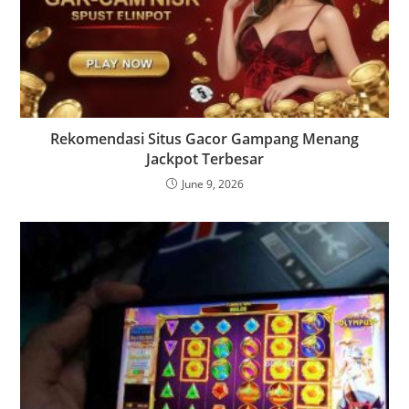
Rekomendasi Situs Gacor Gampang Menang
Jackpot Terbesar
June 9, 2026