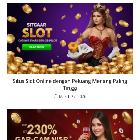
Situs Slot Online dengan Peluang Menang Paling
Tinggi
March 27, 2026