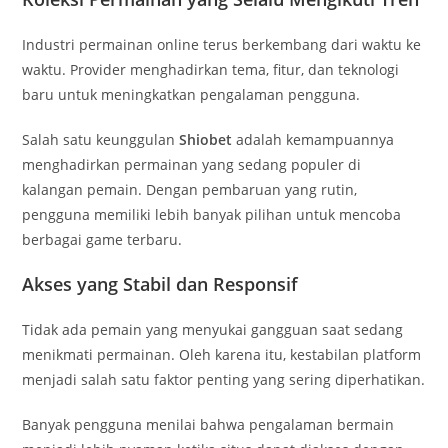
Industri permainan online terus berkembang dari waktu ke
waktu. Provider menghadirkan tema, fitur, dan teknologi
baru untuk meningkatkan pengalaman pengguna.
Salah satu keunggulan
Shiobet
adalah kemampuannya
menghadirkan permainan yang sedang populer di
kalangan pemain. Dengan pembaruan yang rutin,
pengguna memiliki lebih banyak pilihan untuk mencoba
berbagai game terbaru.
Akses yang Stabil dan Responsif
Tidak ada pemain yang menyukai gangguan saat sedang
menikmati permainan. Oleh karena itu, kestabilan platform
menjadi salah satu faktor penting yang sering diperhatikan.
Banyak pengguna menilai bahwa pengalaman bermain