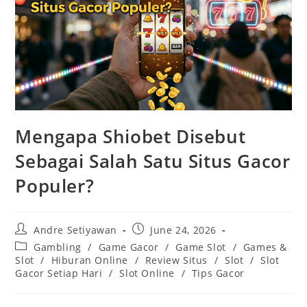
Mengapa Shiobet Disebut
Sebagai Salah Satu Situs Gacor
Populer?
Post
Post
Andre Setiyawan
June 24, 2026
author:
published:
Post
Gambling
/
Game Gacor
/
Game Slot
/
Games &
category:
Slot
/
Hiburan Online
/
Review Situs
/
Slot
/
Slot
Gacor Setiap Hari
/
Slot Online
/
Tips Gacor