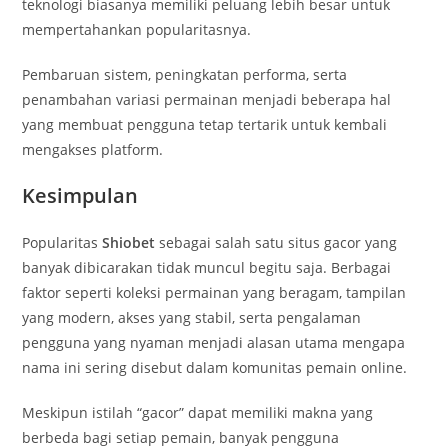
teknologi biasanya memiliki peluang lebih besar untuk
mempertahankan popularitasnya.
Pembaruan sistem, peningkatan performa, serta
penambahan variasi permainan menjadi beberapa hal
yang membuat pengguna tetap tertarik untuk kembali
mengakses platform.
Kesimpulan
Popularitas
Shiobet
sebagai salah satu situs gacor yang
banyak dibicarakan tidak muncul begitu saja. Berbagai
faktor seperti koleksi permainan yang beragam, tampilan
yang modern, akses yang stabil, serta pengalaman
pengguna yang nyaman menjadi alasan utama mengapa
nama ini sering disebut dalam komunitas pemain online.
Meskipun istilah “gacor” dapat memiliki makna yang
berbeda bagi setiap pemain, banyak pengguna