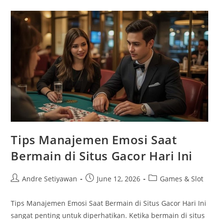
Pemain
Pemburu
Maxwin
Tips Manajemen Emosi Saat
Bermain di Situs Gacor Hari Ini
Post
Post
Post
Andre Setiyawan
June 12, 2026
Games & Slot
author:
published:
category:
Tips Manajemen Emosi Saat Bermain di Situs Gacor Hari Ini
sangat penting untuk diperhatikan. Ketika bermain di situs