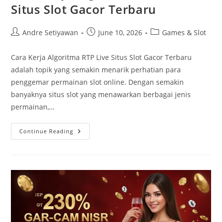
Situs Slot Gacor Terbaru
Post
Post
Post
Andre Setiyawan
June 10, 2026
Games & Slot
author:
published:
category:
Cara Kerja Algoritma RTP Live Situs Slot Gacor Terbaru
adalah topik yang semakin menarik perhatian para
penggemar permainan slot online. Dengan semakin
banyaknya situs slot yang menawarkan berbagai jenis
permainan,…
Cara
Continue Reading
Kerja
Algoritma
RTP
Live
Situs
Slot
Gacor
Terbaru