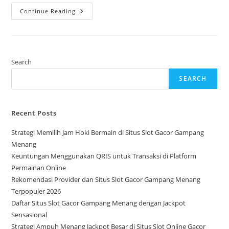
Rekomendasi
Continue Reading
Situs
Gacor
Gampang
Menang
Jackpot
Terbesar
Search
SEARCH
Recent Posts
Strategi Memilih Jam Hoki Bermain di Situs Slot Gacor Gampang
Menang
Keuntungan Menggunakan QRIS untuk Transaksi di Platform
Permainan Online
Rekomendasi Provider dan Situs Slot Gacor Gampang Menang
Terpopuler 2026
Daftar Situs Slot Gacor Gampang Menang dengan Jackpot
Sensasional
Strategi Ampuh Menang Jackpot Besar di Situs Slot Online Gacor