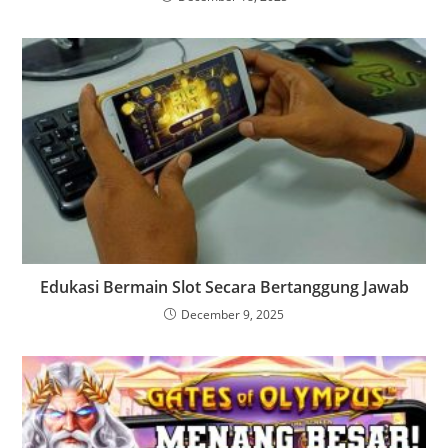
Edukasi Bermain Slot Secara Bertanggung Jawab
December 9, 2025