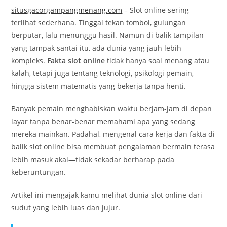
situsgacorgampangmenang.com
– Slot online sering
terlihat sederhana. Tinggal tekan tombol, gulungan
berputar, lalu menunggu hasil. Namun di balik tampilan
yang tampak santai itu, ada dunia yang jauh lebih
kompleks.
Fakta slot online
tidak hanya soal menang atau
kalah, tetapi juga tentang teknologi, psikologi pemain,
hingga sistem matematis yang bekerja tanpa henti.
Banyak pemain menghabiskan waktu berjam-jam di depan
layar tanpa benar-benar memahami apa yang sedang
mereka mainkan. Padahal, mengenal cara kerja dan fakta di
balik slot online bisa membuat pengalaman bermain terasa
lebih masuk akal—tidak sekadar berharap pada
keberuntungan.
Artikel ini mengajak kamu melihat dunia slot online dari
sudut yang lebih luas dan jujur.