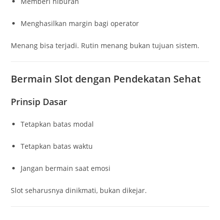
Memberi hiburan
Menghasilkan margin bagi operator
Menang bisa terjadi. Rutin menang bukan tujuan sistem.
Bermain Slot dengan Pendekatan Sehat
Prinsip Dasar
Tetapkan batas modal
Tetapkan batas waktu
Jangan bermain saat emosi
Slot seharusnya dinikmati, bukan dikejar.