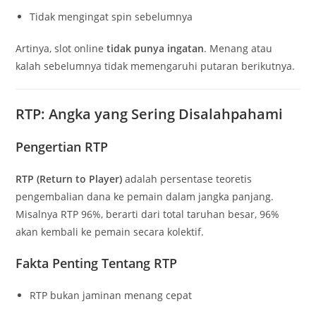
Tidak mengingat spin sebelumnya
Artinya, slot online
tidak punya ingatan
. Menang atau
kalah sebelumnya tidak memengaruhi putaran berikutnya.
RTP: Angka yang Sering Disalahpahami
Pengertian RTP
RTP (Return to Player)
adalah persentase teoretis
pengembalian dana ke pemain dalam jangka panjang.
Misalnya RTP 96%, berarti dari total taruhan besar, 96%
akan kembali ke pemain secara kolektif.
Fakta Penting Tentang RTP
RTP bukan jaminan menang cepat