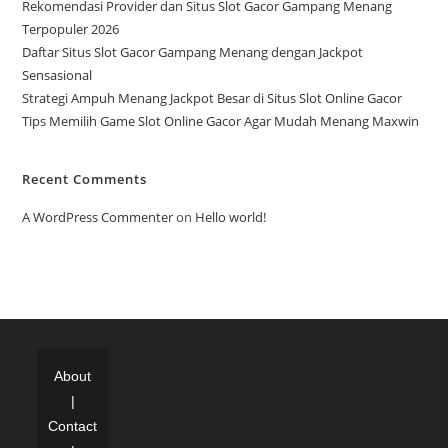
Rekomendasi Provider dan Situs Slot Gacor Gampang Menang
Terpopuler 2026
Daftar Situs Slot Gacor Gampang Menang dengan Jackpot
Sensasional
Strategi Ampuh Menang Jackpot Besar di Situs Slot Online Gacor
Tips Memilih Game Slot Online Gacor Agar Mudah Menang Maxwin
Recent Comments
A WordPress Commenter
on
Hello world!
About
|
Contact