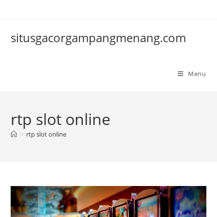
Skip
to
content
situsgacorgampangmenang.com
Menu
rtp slot online
>
rtp slot online