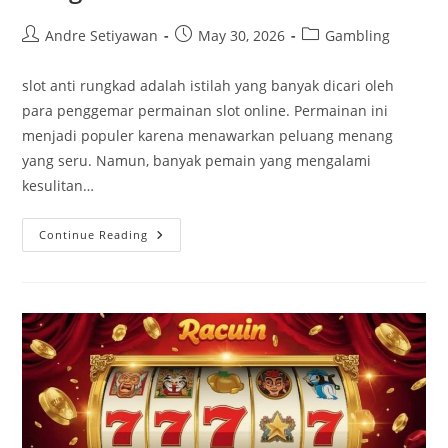
Post
Post
Post
Andre Setiyawan
May 30, 2026
Gambling
author:
published:
category:
slot anti rungkad adalah istilah yang banyak dicari oleh
para penggemar permainan slot online. Permainan ini
menjadi populer karena menawarkan peluang menang
yang seru. Namun, banyak pemain yang mengalami
kesulitan…
Rahasia
Continue Reading
Akun
Pro
Slot
Anti
Rungkad