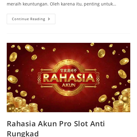
meraih keuntungan. Oleh karena itu, penting untuk…
Strategi
Continue Reading
Bermain
Di
Situs
Gacor
Gampang
Menang
Terpercaya
Rahasia Akun Pro Slot Anti
Rungkad