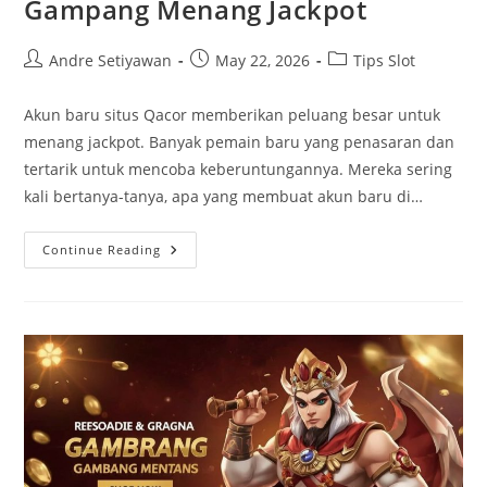
Gampang Menang Jackpot
Post
Post
Post
Andre Setiyawan
May 22, 2026
Tips Slot
author:
published:
category:
Akun baru situs Qacor memberikan peluang besar untuk
menang jackpot. Banyak pemain baru yang penasaran dan
tertarik untuk mencoba keberuntungannya. Mereka sering
kali bertanya-tanya, apa yang membuat akun baru di…
Alasan
Continue Reading
Akun
Baru
Di
Situs
Qacor
Gampang
Menang
Jackpot