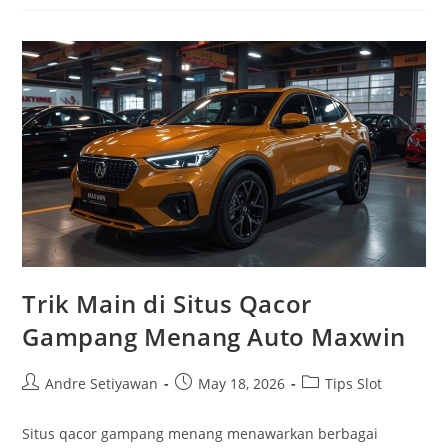
Situs
Qacor
Gampang
Menang
Tahun
Ini
Trik Main di Situs Qacor
Gampang Menang Auto Maxwin
Post
Post
Post
Andre Setiyawan
May 18, 2026
Tips Slot
author:
published:
category:
Situs qacor gampang menang menawarkan berbagai