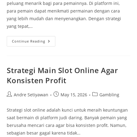
peluang menarik bagi para pemainnya. Di platform ini,
para pemain dapat menikmati permainan dengan cara
yang lebih mudah dan menyenangkan. Dengan strategi
yang tepat,…
Trik
Continue Reading
Main
Di
Situs
Qacor
Gampang
Menang
Strategi Main Slot Online Agar
Auto
Maxwin
Konsisten Profit
Post
Post
Post
Andre Setiyawan
May 15, 2026
Gambling
author:
published:
category:
Strategi slot online adalah kunci untuk meraih keuntungan
saat bermain di platform judi daring. Banyak pemain yang
berusaha mencari cara agar bisa konsisten profit. Namun,
sebagian besar gagal karena tidak…