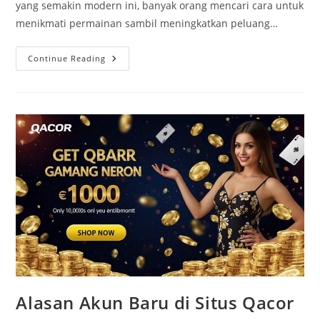
yang semakin modern ini, banyak orang mencari cara untuk
menikmati permainan sambil meningkatkan peluang…
Link
Continue Reading
Situs
Gacor
Gampang
Menang
Alasan Akun Baru di Situs Qacor