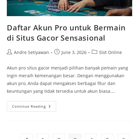
Daftar Akun Pro untuk Bermain
di Situs Gacor Sensasional
Post
Post
Post
Andre Setiyawan
June 3, 2026
Slot Online
author:
published:
category:
Akun pro situs gacor menjadi pilihan banyak pemain yang
ingin meraih kemenangan besar. Dengan menggunakan
akun pro, Anda dapat mengakses berbagai fitur dan
keuntungan yang tidak tersedia untuk akun biasa.…
Daftar
Continue Reading
Akun
Pro
Untuk
Bermain
Di
Situs
Gacor