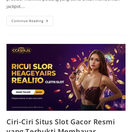
jackpot.…
Daftar
Continue Reading
Provider
Slot
Paling
Mudah
Kasih
Jackpot
Maxwin
Ciri-Ciri Situs Slot Gacor Resmi
yang Terbukti Membayar