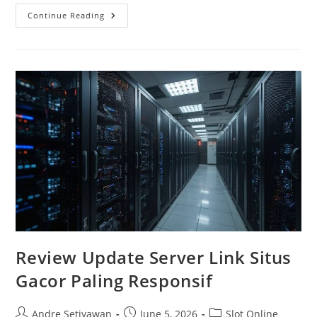
Rekomendasi
Continue Reading
Situs
Gacor
Gampang
Menang
Jackpot
Terbesar
Review Update Server Link Situs
Gacor Paling Responsif
Post
Post
Post
Andre Setiyawan
June 5, 2026
Slot Online