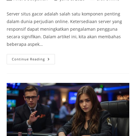
author:
published:
category:
Server situs gacor adalah salah satu komponen penting
dalam dunia perjudian online. Ketersediaan server yang
responsif dapat meningkatkan pengalaman pengguna
secara signifikan. Dalam artikel ini, kita akan membahas
beberapa aspek…
Review
Continue Reading
Update
Server
Link
Situs
Gacor
Paling
Responsif