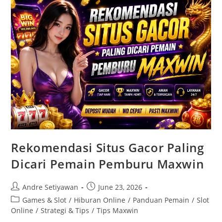
Rekomendasi Situs Gacor Paling
Dicari Pemain Pemburu Maxwin
Post
Post
Andre Setiyawan
June 23, 2026
author:
published:
Post
Games & Slot
/
Hiburan Online
/
Panduan Pemain
/
Slot
category:
Online
/
Strategi & Tips
/
Tips Maxwin