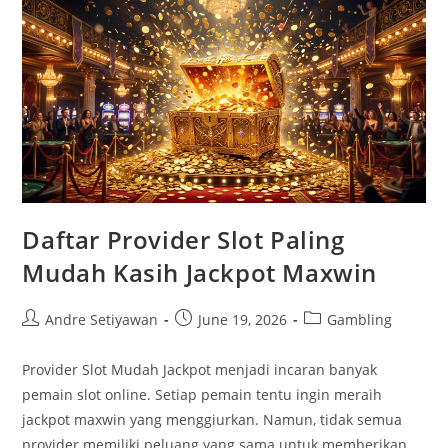
Menang
Daftar Provider Slot Paling
Mudah Kasih Jackpot Maxwin
Post
Post
Post
Andre Setiyawan
June 19, 2026
Gambling
author:
published:
category:
Provider Slot Mudah Jackpot menjadi incaran banyak
pemain slot online. Setiap pemain tentu ingin meraih
jackpot maxwin yang menggiurkan. Namun, tidak semua
provider memiliki peluang yang sama untuk memberikan