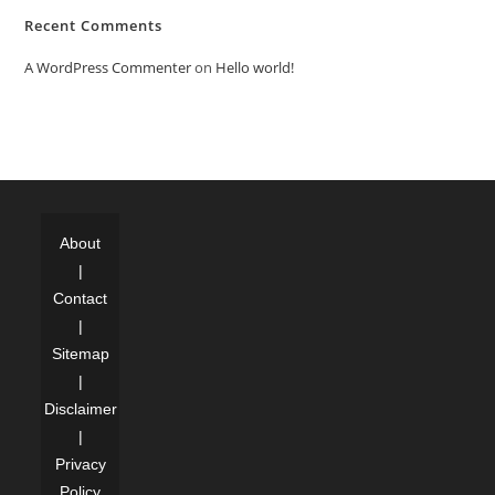
Recent Comments
A WordPress Commenter
on
Hello world!
About
|
Contact
|
Sitemap
|
Disclaimer
|
Privacy
Policy