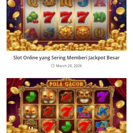
Slot Online yang Sering Memberi Jackpot Besar
March 20, 2026