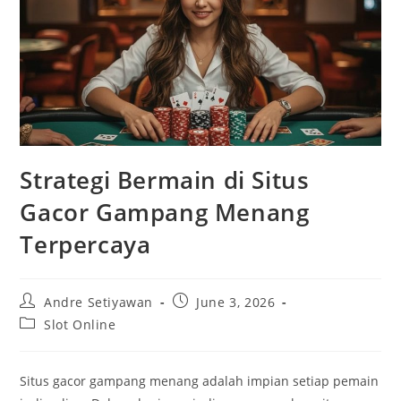
Strategi Bermain di Situs
Gacor Gampang Menang
Terpercaya
Post
Post
Andre Setiyawan
June 3, 2026
author:
published:
Post
Slot Online
category:
Situs gacor gampang menang adalah impian setiap pemain