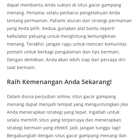
dapat membantu Anda sukses di situs gacor gampang
menang. Pertama, selalu perbarui pengetahuan Anda
tentang permainan. Pahami aturan dan strategi permainan
yang Anda pilih. Kedua, gunakan alat bantu seperti
kalkulator peluang untuk menghitung kemungkinan
menang. Terakhir, jangan ragu untuk mencari komunitas
pemain untuk berbagi pengalaman dan tips bermain.
Dengan demikian, Anda akan lebih siap dan percaya diri
saat bermain.
Raih Kemenangan Anda Sekarang!
Dalam dunia perjudian online, situs gacor gampang
menang dapat menjadi tempat yang menguntungkan jika
Anda menerapkan strategi yang tepat. Ingatlah untuk
selalu memilih situs yang terpercaya dan menerapkan
strategi bermain yang efektif. Jadi, jangan tunggu lagi!
Bergabunglah dengan situs gacor gampang menang dan