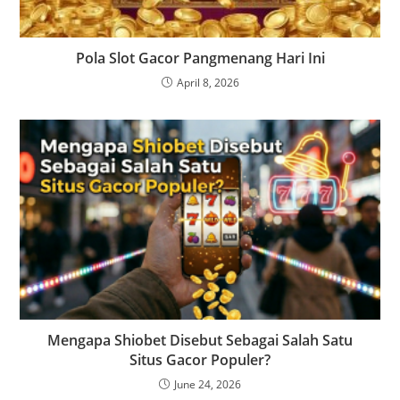
Pola Slot Gacor Pangmenang Hari Ini
April 8, 2026
Mengapa Shiobet Disebut Sebagai Salah Satu
Situs Gacor Populer?
June 24, 2026