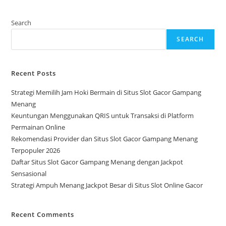
Search
SEARCH
Recent Posts
Strategi Memilih Jam Hoki Bermain di Situs Slot Gacor Gampang
Menang
Keuntungan Menggunakan QRIS untuk Transaksi di Platform
Permainan Online
Rekomendasi Provider dan Situs Slot Gacor Gampang Menang
Terpopuler 2026
Daftar Situs Slot Gacor Gampang Menang dengan Jackpot
Sensasional
Strategi Ampuh Menang Jackpot Besar di Situs Slot Online Gacor
Recent Comments