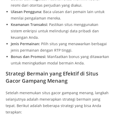
resmi dari otoritas perjudian yang diakui.
Ulasan Pengguna:
Baca ulasan dari pemain lain untuk
menilai pengalaman mereka.
Keamanan Transaksi:
Pastikan situs menggunakan
sistem enkripsi untuk melindungi data pribadi dan
keuangan Anda.
Jenis Permainan:
Pilih situs yang menawarkan berbagai
jenis permainan dengan RTP tinggi.
Bonus dan Promosi:
Manfaatkan bonus yang ditawarkan
untuk meningkatkan modal bermain Anda.
Strategi Bermain yang Efektif di Situs
Gacor Gampang Menang
Setelah menemukan situs gacor gampang menang, langkah
selanjutnya adalah menerapkan strategi bermain yang
tepat. Berikut adalah beberapa strategi yang bisa Anda
terapkan: