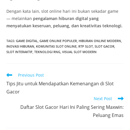
Dengan kata lain, slot online hari ini bukan sekadar game
— melainkan
pengalaman hiburan digital yang
menyatukan keseruan, peluang, dan kreativitas teknologi.
TAGS
:
GAME DIGITAL
,
GAME ONLINE POPULER
,
HIBURAN ONLINE MODERN
,
INOVASI HIBURAN
,
KOMUNITAS SLOT ONLINE
,
RTP SLOT
,
SLOT GACOR
,
SLOT INTERAKTIF
,
TEKNOLOGI RNG
,
VISUAL SLOT MODERN
Read
Previous Post
more
Tips Jitu untuk Mendapatkan Kemenangan di Slot
articles
Gacor
Next Post
Daftar Slot Gacor Hari Ini Paling Sering Maxwin:
Peluang Emas