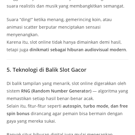
suara realistis dan musik yang membangkitkan semangat.
Suara “ding!” ketika menang, gemerincing koin, atau
animasi scatter berputar menciptakan sensasi
menyenangkan.
Karena itu, slot online tidak hanya dimainkan demi hasil,
tetapi juga
dinikmati sebagai hiburan audiovisual modern
.
5. Teknologi di Balik Slot Gacor
Di balik tampilan yang menarik, slot online digerakkan oleh
sistem
RNG (Random Number Generator)
— algoritma yang
memastikan setiap hasil benar-benar acak.
Selain itu, fitur-fitur seperti
autospin, turbo mode, dan free
spin bonus
dirancang agar pemain bisa bermain dengan
gaya yang mereka sukai.
Banyak situs hiburan digital juga mulai menerapkan