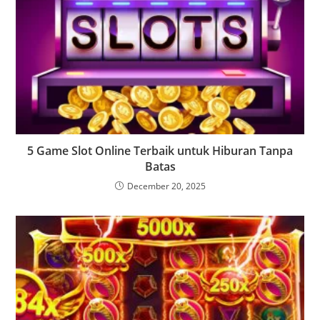
5 Game Slot Online Terbaik untuk Hiburan Tanpa
Batas
December 20, 2025