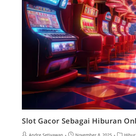
Slot Gacor Sebagai Hiburan On
Post
Post
Post
Andre Setiyawan
November 8, 2025
Hibur