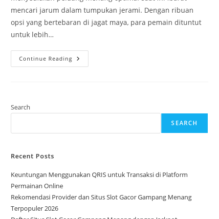
mencari jarum dalam tumpukan jerami. Dengan ribuan
opsi yang bertebaran di jagat maya, para pemain dituntut
untuk lebih…
Rekomendasi
Continue Reading
Situs
Gacor
Paling
Dicari
Pemain
Pemburu
Maxwin
Search
SEARCH
Recent Posts
Keuntungan Menggunakan QRIS untuk Transaksi di Platform
Permainan Online
Rekomendasi Provider dan Situs Slot Gacor Gampang Menang
Terpopuler 2026