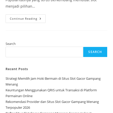
menjadi pilihan…
Edukasi
Continue Reading
Bermain
Slot
Secara
Bertanggung
Jawab
Search
SEARCH
Recent Posts
Strategi Memilih Jam Hoki Bermain di Situs Slot Gacor Gampang
Menang
Keuntungan Menggunakan QRIS untuk Transaksi di Platform
Permainan Online
Rekomendasi Provider dan Situs Slot Gacor Gampang Menang
Terpopuler 2026