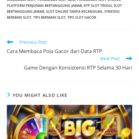
PLATFORM PERJUDIAN BERTANGGUNG JAWAB
,
RTP SLOT TINGGI
,
SLOT
BERTANGGUNG JAWAB
,
SLOT ONLINE TANPA KECANDUAN
,
STRATEGI
BERMAIN SLOT
,
TIPS BERMAIN SLOT
,
TIPS SLOT GACOR
Read
Previous Post
more
Cara Membaca Pola Gacor dari Data RTP
articles
Next Post
Game Dengan Konsistensi RTP Selama 30 Hari
YOU MIGHT ALSO LIKE