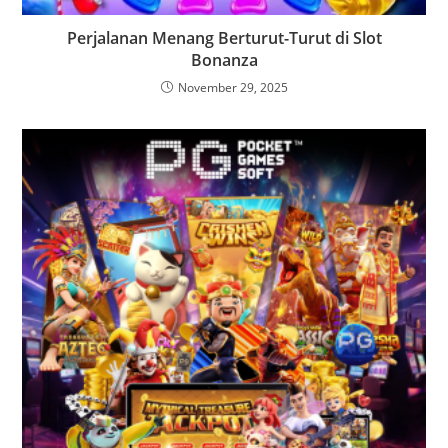
Perjalanan Menang Berturut-Turut di Slot
Bonanza
November 29, 2025