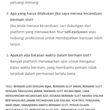
peluang menang.
Apa yang harus dilakukan jika saya merasa kecanduan
bermain slot?
Jika Anda merasa kecanduan, cari dukungan dari
platform yang menawarkan fitur
self-exclusion
atau
hubungi profesional untuk mendapatkan bantuan lebih
lanjut.
Apakah ada batasan waktu dalam bermain slot?
Banyak platform menawarkan opsi untuk mengatur
batas waktu bermain, yang membantu pemain tidak
terjebak dalam permainan terlalu lama.
TAGS
:
BERMAIN JUDI DENGAN BIJAK
,
BERMAIN SLOT AMAN
,
BERMAIN SLOT
DENGAN TANGGUNG JAWAB
,
BERMAIN SLOT SECARA BIJAK
,
CARA
MENGHINDARI KECANDUAN JUDI
,
EDUKASI BERMAIN SLOT
,
KASINO ONLINE
BERTANGGUNG JAWAB
,
KECANDUAN JUDI ONLINE
,
KONTROL PERJUDIAN
,
MAIN BIJAK
,
MANAJEMEN WAKTU BERMAIN SLOT
,
PENGELOLAAN
ANGGARAN SLOT
,
PERMAINAN SLOT ADIL
,
PERMAINAN SLOT ONLINE
,