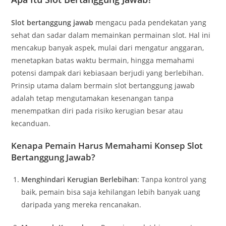
Slot bertanggung jawab
mengacu pada pendekatan yang
sehat dan sadar dalam memainkan permainan slot. Hal ini
mencakup banyak aspek, mulai dari mengatur anggaran,
menetapkan batas waktu bermain, hingga memahami
potensi dampak dari kebiasaan berjudi yang berlebihan.
Prinsip utama dalam bermain slot bertanggung jawab
adalah tetap mengutamakan kesenangan tanpa
menempatkan diri pada risiko kerugian besar atau
kecanduan.
Kenapa Pemain Harus Memahami Konsep Slot
Bertanggung Jawab?
Menghindari Kerugian Berlebihan
: Tanpa kontrol yang
baik, pemain bisa saja kehilangan lebih banyak uang
daripada yang mereka rencanakan.