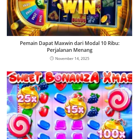
Pemain Dapat Maxwin dari Modal 10 Ribu:
Perjalanan Menang
November 14, 2025