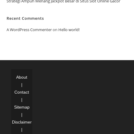
Strategi Ampuh Menang Jackpot Besar di Situs Slot Online Gacor
Recent Comments
A WordPress Commenter
on
Hello world!
About
|
Contact
|
Sitemap
|
Disclaimer
|