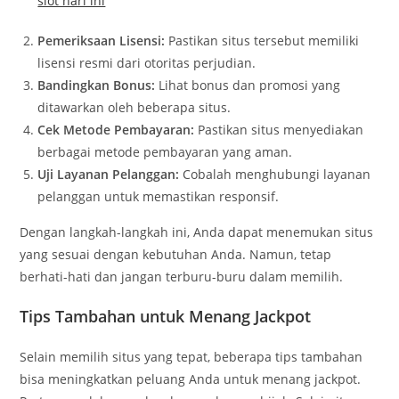
slot hari ini
Pemeriksaan Lisensi:
Pastikan situs tersebut memiliki
lisensi resmi dari otoritas perjudian.
Bandingkan Bonus:
Lihat bonus dan promosi yang
ditawarkan oleh beberapa situs.
Cek Metode Pembayaran:
Pastikan situs menyediakan
berbagai metode pembayaran yang aman.
Uji Layanan Pelanggan:
Cobalah menghubungi layanan
pelanggan untuk memastikan responsif.
Dengan langkah-langkah ini, Anda dapat menemukan situs
yang sesuai dengan kebutuhan Anda. Namun, tetap
berhati-hati dan jangan terburu-buru dalam memilih.
Tips Tambahan untuk Menang Jackpot
Selain memilih situs yang tepat, beberapa tips tambahan
bisa meningkatkan peluang Anda untuk menang jackpot.