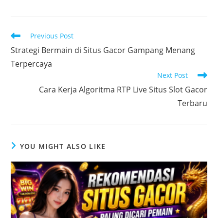
Read
Previous Post
more
Strategi Bermain di Situs Gacor Gampang Menang
articles
Terpercaya
Next Post
Cara Kerja Algoritma RTP Live Situs Slot Gacor
Terbaru
YOU MIGHT ALSO LIKE