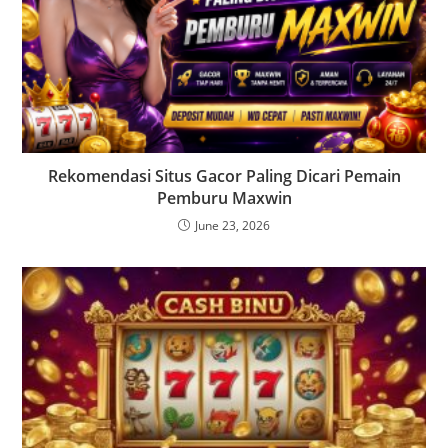
Rekomendasi Situs Gacor Paling Dicari Pemain
Pemburu Maxwin
June 23, 2026