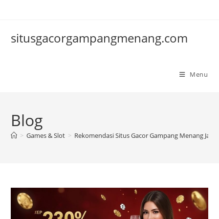
Skip
to
content
situsgacorgampangmenang.com
Menu
Blog
>
Games & Slot
>
Rekomendasi Situs Gacor Gampang Menang Jackp