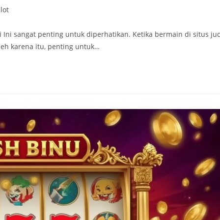
lot
Ini sangat penting untuk diperhatikan. Ketika bermain di situs ju
eh karena itu, penting untuk…