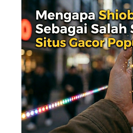
Menang
2026