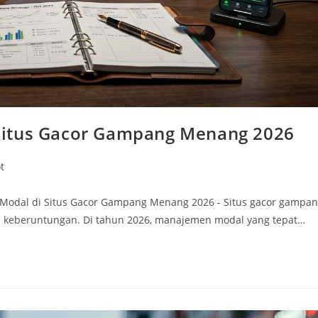
Situs Gacor Gampang Menang 2026
t
odal di Situs Gacor Gampang Menang 2026 - Situs gacor gampa
 keberuntungan. Di tahun 2026, manajemen modal yang tepat…