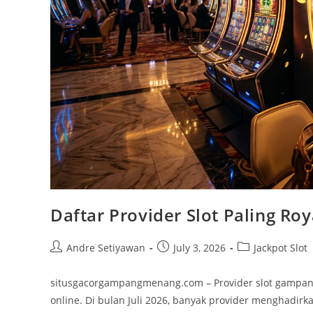
Daftar Provider Slot Paling Ro
Post
Post
Post
Andre Setiyawan
July 3, 2026
Jackpot Slot
author:
published:
category:
situsgacorgampangmenang.com – Provider slot gampang
online. Di bulan Juli 2026, banyak provider menghadi