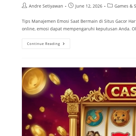
Post
Post
Post
Andre Setiyawan
June 12, 2026
Games & S
author:
published:
category:
Tips Manajemen Emosi Saat Bermain di Situs Gacor Hari 
online, emosi dapat mempengaruhi keputusan Anda. Ol
Tips
Continue Reading
Manajemen
Emosi
Saat
Bermain
Di
Situs
Gacor
Hari
Ini