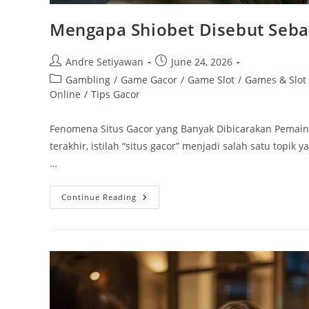
Mengapa Shiobet Disebut Sebag
Post
Post
Andre Setiyawan
June 24, 2026
author:
published:
Post
Gambling
/
Game Gacor
/
Game Slot
/
Games & Slot
category:
Online
/
Tips Gacor
Fenomena Situs Gacor yang Banyak Dibicarakan Pemai
terakhir, istilah “situs gacor” menjadi salah satu topik
…
Mengapa
Continue Reading
Shiobet
Disebut
Sebagai
Salah
Satu
Situs
Gacor
Populer?