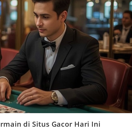
main di Situs Gacor Hari Ini