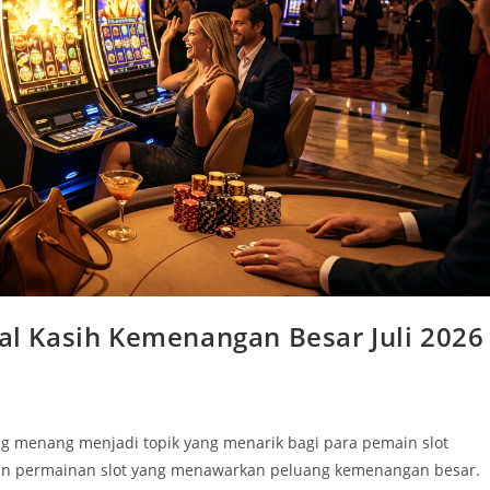
yal Kasih Kemenangan Besar Juli 2026
 menang menjadi topik yang menarik bagi para pemain slot
rkan permainan slot yang menawarkan peluang kemenangan besar.